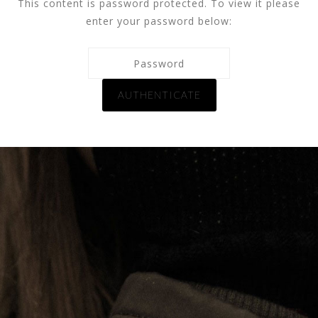
This content is password protected. To view it please
enter your password below: